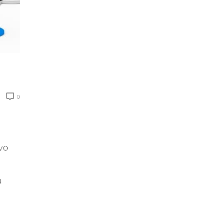
0
vo
a