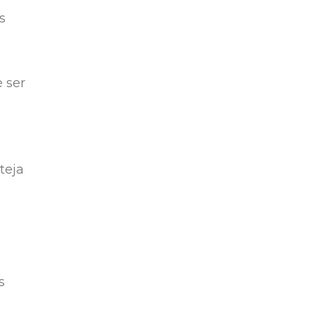
s
 ser
teja
s